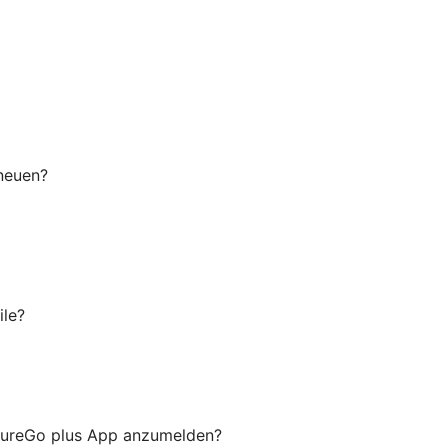
 neuen?
ile?
ecureGo plus App anzumelden?