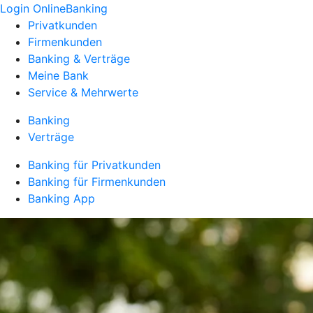
Login OnlineBanking
Privatkunden
Firmenkunden
Banking & Verträge
Meine Bank
Service & Mehrwerte
Banking
Verträge
Banking für Privatkunden
Banking für Firmenkunden
Banking App