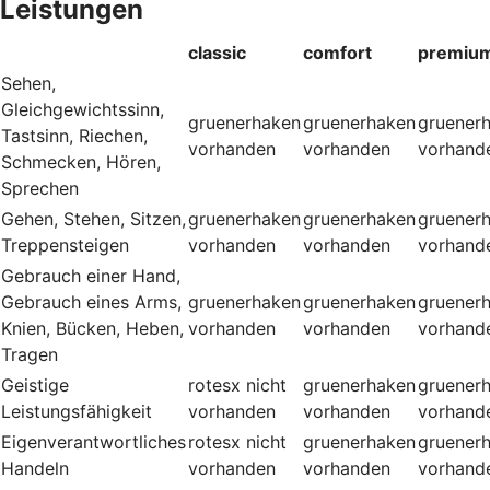
Leistungen
classic
comfort
premiu
Sehen,
Gleichgewichtssinn,
gruenerhaken
gruenerhaken
gruener
Tastsinn, Riechen,
vorhanden
vorhanden
vorhand
Schmecken, Hören,
Sprechen
Gehen, Stehen, Sitzen,
gruenerhaken
gruenerhaken
gruener
Treppensteigen
vorhanden
vorhanden
vorhand
Gebrauch einer Hand,
Gebrauch eines Arms,
gruenerhaken
gruenerhaken
gruener
Knien, Bücken, Heben,
vorhanden
vorhanden
vorhand
Tragen
Geistige
rotesx
nicht
gruenerhaken
gruener
Leistungsfähigkeit
vorhanden
vorhanden
vorhand
Eigenverantwortliches
rotesx
nicht
gruenerhaken
gruener
Handeln
vorhanden
vorhanden
vorhand