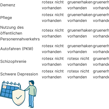
rotesx
nicht
gruenerhaken
gruener
Demenz
vorhanden
vorhanden
vorhand
rotesx
nicht
gruenerhaken
gruener
Pflege
vorhanden
vorhanden
vorhand
Nutzung des
rotesx
nicht
gruenerhaken
gruener
öffentlichen
vorhanden
vorhanden
vorhand
Personennahverkehrs
rotesx
nicht
gruenerhaken
gruener
Autofahren (PKW)
vorhanden
vorhanden
vorhand
rotesx
nicht
rotesx
nicht
gruener
Schizophrenie
vorhanden
vorhanden
vorhand
rotesx
nicht
rotesx
nicht
gruener
Schwere Depression
vorhanden
vorhanden
vorhand