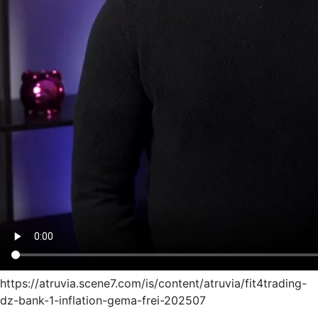
https://atruvia.scene7.com/is/content/atruvia/fit4trading-
dz-bank-1-inflation-gema-frei-202507