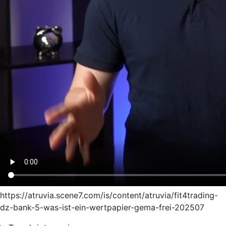
https://atruvia.scene7.com/is/content/atruvia/fit4trading-
dz-bank-5-was-ist-ein-wertpapier-gema-frei-202507