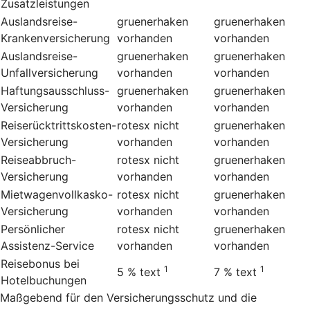
Zusatzleistungen
Auslandsreise-
gruenerhaken
gruenerhaken
Krankenversicherung
vorhanden
vorhanden
Auslandsreise-
gruenerhaken
gruenerhaken
Unfallversicherung
vorhanden
vorhanden
Haftungsausschluss-
gruenerhaken
gruenerhaken
Versicherung
vorhanden
vorhanden
Reiserücktrittskosten-
rotesx
nicht
gruenerhaken
Versicherung
vorhanden
vorhanden
Reiseabbruch-
rotesx
nicht
gruenerhaken
Versicherung
vorhanden
vorhanden
Mietwagenvollkasko-
rotesx
nicht
gruenerhaken
Versicherung
vorhanden
vorhanden
Persönlicher
rotesx
nicht
gruenerhaken
Assistenz-Service
vorhanden
vorhanden
Reisebonus bei
1
1
5 %
text
7 %
text
Hotelbuchungen
Maßgebend für den Versicherungsschutz und die