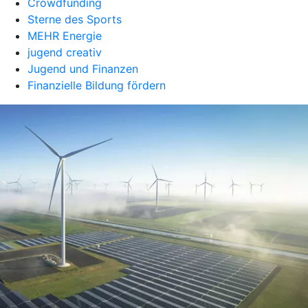
Crowdfunding
Sterne des Sports
MEHR Energie
jugend creativ
Jugend und Finanzen
Finanzielle Bildung fördern