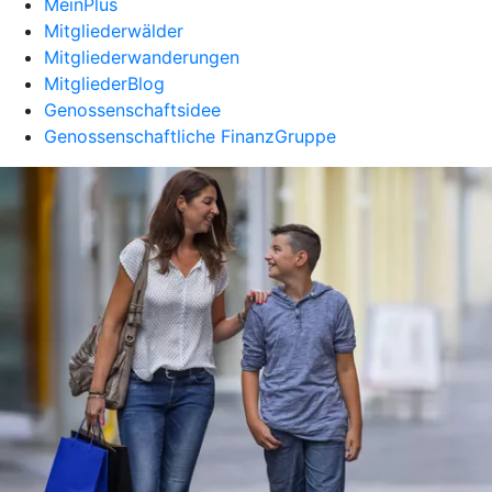
MeinPlus
Mitgliederwälder
Mitgliederwanderungen
MitgliederBlog
Genossenschaftsidee
Genossenschaftliche FinanzGruppe