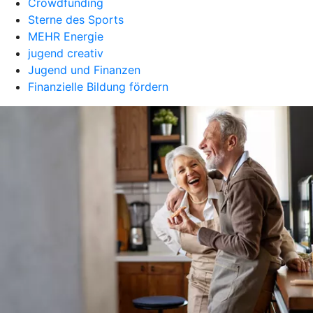
Crowdfunding
Sterne des Sports
MEHR Energie
jugend creativ
Jugend und Finanzen
Finanzielle Bildung fördern