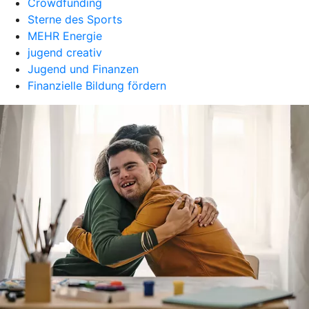
Crowdfunding
Sterne des Sports
MEHR Energie
jugend creativ
Jugend und Finanzen
Finanzielle Bildung fördern