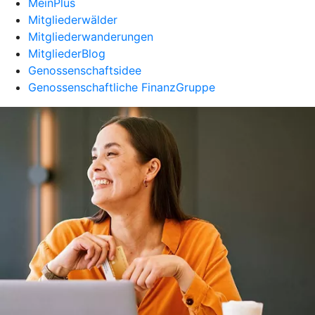
MeinPlus
Mitgliederwälder
Mitgliederwanderungen
MitgliederBlog
Genossenschaftsidee
Genossenschaftliche FinanzGruppe