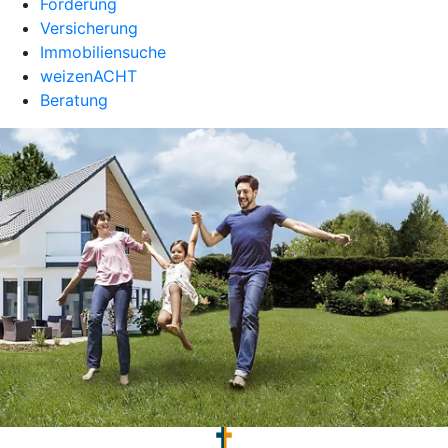
Förderung
Versicherung
Immobiliensuche
weizenACHT
Beratung