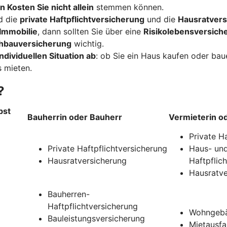
n Kosten Sie nicht allein
stemmen können.
d die
private Haftpflichtversicherung
und die
Hausratvers
Immobilie
, dann sollten Sie über eine
Risikolebensversich
hbauversicherung
wichtig.
ndividuellen Situation ab
: ob Sie ein Haus kaufen oder ba
 mieten.
?
bst
Bauherrin oder Bauherr
Vermieterin o
Private H
Private Haftpflichtversicherung
Haus- und
Hausratversicherung
Haftpflic
Hausratve
Bauherren-
Haftpflichtversicherung
Wohngebä
Bauleistungsversicherung
Mietausfa