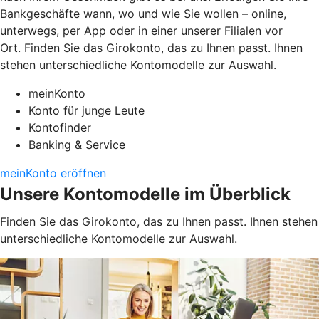
Bankgeschäfte wann, wo und wie Sie wollen – online,
unterwegs, per App oder in einer unserer Filialen vor
Ort. Finden Sie das Girokonto, das zu Ihnen passt. Ihnen
stehen unterschiedliche Kontomodelle zur Auswahl.
meinKonto
Konto für junge Leute
Kontofinder
Banking & Service
meinKonto eröffnen
Unsere Kontomodelle im Überblick
Finden Sie das Girokonto, das zu Ihnen passt. Ihnen stehen
unterschiedliche Kontomodelle zur Auswahl.