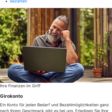
Bezahlen
Ihre Finanzen im Griff
Girokonto
Ein Konto für jeden Bedarf und Bezahlmöglichkeiten ganz
nach Ihrem Geschmack gibt es bei uns. Erledigen Sie Ihre