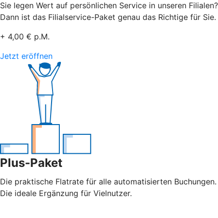
Sie legen Wert auf persönlichen Service in unseren Filialen?
Dann ist das Filialservice-Paket genau das Richtige für Sie.
+ 4,00 € p.M.
Jetzt eröffnen
Plus-Paket
Die praktische Flatrate für alle automatisierten Buchungen.
Die ideale Ergänzung für Vielnutzer.