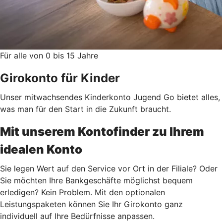
Für alle von 0 bis 15 Jahre
Girokonto für Kinder
Unser mitwachsendes Kinderkonto Jugend Go bietet alles,
was man für den Start in die Zukunft braucht.
Mit unserem Kontofinder zu Ihrem
idealen Konto
Sie legen Wert auf den Service vor Ort in der Filiale? Oder
Sie möchten Ihre Bankgeschäfte möglichst bequem
erledigen? Kein Problem. Mit den optionalen
Leistungspaketen können Sie Ihr Girokonto ganz
individuell auf Ihre Bedürfnisse anpassen.