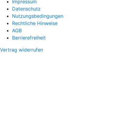
Impressum
Datenschutz
Nutzungsbedingungen
Rechtliche Hinweise
AGB
Barrierefreiheit
Vertrag widerrufen