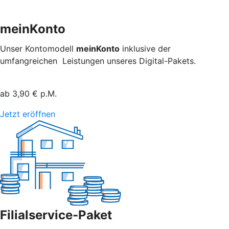
meinKonto
Unser Kontomodell
mein
Konto
inklusive der
umfangreichen Leistungen unseres Digital-Pakets.
ab 3,90 € p.M.
Jetzt eröffnen
Filialservice-Paket