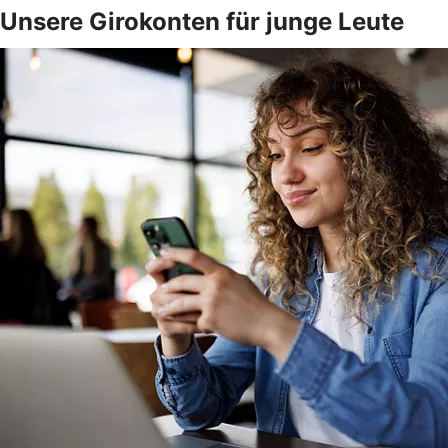
Unsere Girokonten für junge Leute