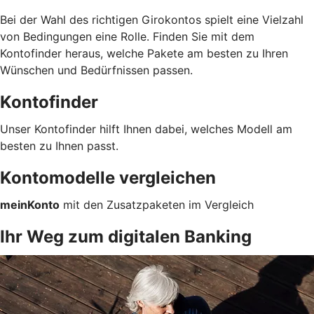
Bei der Wahl des richtigen Girokontos spielt eine Vielzahl
von Bedingungen eine Rolle. Finden Sie mit dem
Kontofinder heraus, welche Pakete am besten zu Ihren
Wünschen und Bedürfnissen passen.
Kontofinder
Unser Kontofinder hilft Ihnen dabei, welches Modell am
besten zu Ihnen passt.
Kontomodelle vergleichen
meinKonto
mit den Zusatzpaketen im Vergleich
Ihr Weg zum digitalen Banking