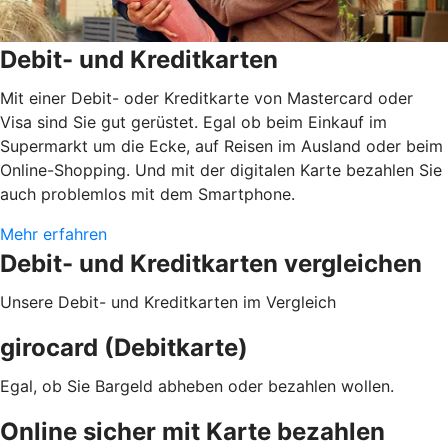
Debit- und Kreditkarten
Mit einer Debit- oder Kreditkarte von Mastercard oder
Visa sind Sie gut gerüstet. Egal ob beim Einkauf im
Supermarkt um die Ecke, auf Reisen im Ausland oder beim
Online-Shopping. Und mit der digitalen Karte bezahlen Sie
auch problemlos mit dem Smartphone.
Mehr erfahren
Debit- und Kreditkarten vergleichen
Unsere Debit- und Kreditkarten im Vergleich
girocard (Debitkarte)
Egal, ob Sie Bargeld abheben oder bezahlen wollen.
Online sicher mit Karte bezahlen