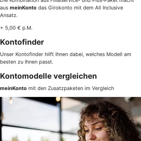
aus
mein
Konto
das Girokonto mit dem All Inclusive
Ansatz.
+ 5,00 € p.M.
Kontofinder
Unser Kontofinder hilft Ihnen dabei, welches Modell am
besten zu Ihnen passt.
Kontomodelle vergleichen
meinKonto
mit den Zusatzpaketen im Vergleich