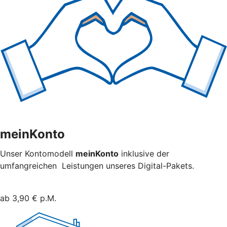
meinKonto
Unser Kontomodell
mein
Konto
inklusive der
umfangreichen Leistungen unseres Digital-Pakets.
ab 3,90 € p.M.