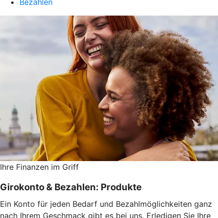
Bezahlen
Ihre Finanzen im Griff
Girokonto & Bezahlen: Produkte
Ein Konto für jeden Bedarf und Bezahlmöglichkeiten ganz
nach Ihrem Geschmack gibt es bei uns. Erledigen Sie Ihre