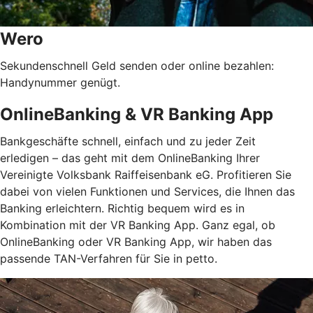
Wero
Sekundenschnell Geld senden oder online bezahlen:
Handynummer genügt.
OnlineBanking & VR Banking App
Bankgeschäfte schnell, einfach und zu jeder Zeit
erledigen – das geht mit dem OnlineBanking Ihrer
Vereinigte Volksbank Raiffeisenbank eG. Profitieren Sie
dabei von vielen Funktionen und Services, die Ihnen das
Banking erleichtern. Richtig bequem wird es in
Kombination mit der VR Banking App. Ganz egal, ob
OnlineBanking oder VR Banking App, wir haben das
passende TAN-Verfahren für Sie in petto.