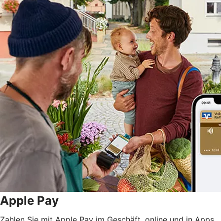
Apple Pay
Zahlen Sie mit Apple Pay im Geschäft, online und in Apps.