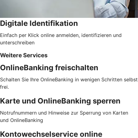
Digitale Identifikation
Einfach per Klick online anmelden, identifizieren und
unterschreiben
Weitere Services
OnlineBanking freischalten
Schalten Sie Ihre OnlineBanking in wenigen Schritten selbst
frei.
Karte und OnlineBanking sperren
Notrufnummern und Hinweise zur Sperrung von Karten
und OnlineBanking
Kontowechselservice online