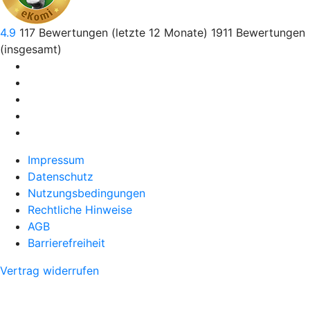
4.9
117
Bewertungen (letzte 12 Monate)
1911
Bewertungen
(insgesamt)
Impressum
Datenschutz
Nutzungsbedingungen
Rechtliche Hinweise
AGB
Barrierefreiheit
Vertrag widerrufen