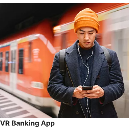
VR Banking App