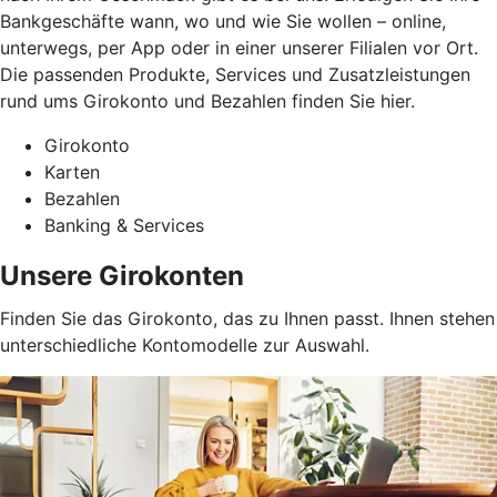
Bankgeschäfte wann, wo und wie Sie wollen – online,
unterwegs, per App oder in einer unserer Filialen vor Ort.
Die passenden Produkte, Services und Zusatzleistungen
rund ums Girokonto und Bezahlen finden Sie hier.
Girokonto
Karten
Bezahlen
Banking & Services
Unsere Girokonten
Finden Sie das Girokonto, das zu Ihnen passt. Ihnen stehen
unterschiedliche Kontomodelle zur Auswahl.